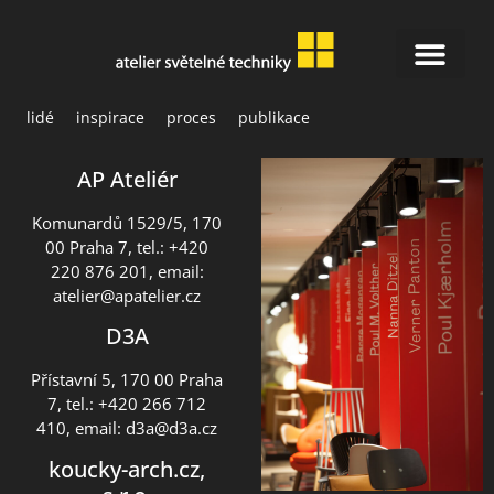
lidé
inspirace
proces
publikace
AP Ateliér
Komunardů 1529/5, 170
00 Praha 7, tel.: +420
220 876 201, email:
atelier@apatelier.cz
D3A
Přístavní 5, 170 00 Praha
7, tel.: +420 266 712
410, email:
d3a@d3a.cz
koucky-arch.cz,