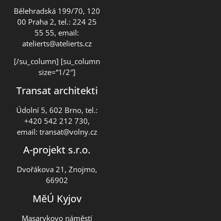
Bělehradská 199/70, 120
00 Praha 2, tel.: 224 25
55 55, email:
atelierts@atelierts.cz
[/su_column] [su_column
size=“1/2″]
Transat architekti
Údolní 5, 602 Brno, tel.:
+420 542 212 730,
email:
transat@volny.cz
A-projekt s.r.o.
Dvořákova 21, Znojmo,
66902
MěÚ Kyjov
Masarykovo náměstí