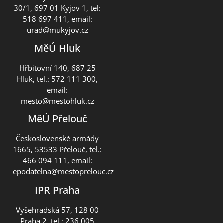
30/1, 697 01 Kyjov 1, tel:
518 697 411, email:
urad@mukyjov.cz
MěÚ Hluk
Hřbitovní 140, 687 25
Hluk, tel.: 572 111 300,
email:
mesto@mestohluk.cz
MěÚ Přelouč
Československé armády
1665, 53533 Přelouč, tel.:
466 094 111, email:
epodatelna@mestoprelouc.cz
IPR Praha
Vyšehradská 57, 128 00
Praha 2, tel.: 236 005