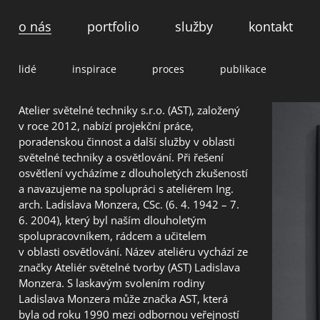
o nás
portfolio
služby
kontakt
lidé
inspirace
proces
publikace
Atelier světelné techniky s.r.o. (AST), založený
v roce 2012, nabízí projekční práce,
poradenskou činnost a další služby v oblasti
světelné techniky a osvětlování. Při řešení
osvětlení vycházíme z dlouholetých zkušeností
a navazujeme na spolupráci s ateliérem Ing.
arch. Ladislava Monzera, CSc. (6. 4. 1942 – 7.
6. 2004), který byl naším dlouholetým
spolupracovníkem, rádcem a učitelem
v oblasti osvětlování. Název ateliéru vychází ze
značky Ateliér světelné tvorby (AST) Ladislava
Monzera. S laskavým svolením rodiny
Ladislava Monzera může značka AST, která
byla od roku 1990 mezi odbornou veřejností